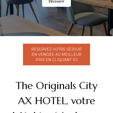
Découvrir
Chambre Accès PMR
Activités Aux Alentours
FAQ
Contact
RÉSERVEZ VOTRE SÉJOUR
Nos Services
EN VENDÉE AU MEILLEUR
PRIX EN CLIQUANT ICI
Restaurant Et Petit-Déjeuner
The Originals City
AX HOTEL, votre
FR