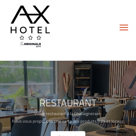
Skip
to
content
RESTAURANT
Hôtel
Votre restaurant à la Châtaigneraie :
Chambre Double
Nous vous proposons une carte aux produits frais et locaux.
Chambre Lits Jumeaux
Chambre Familiale