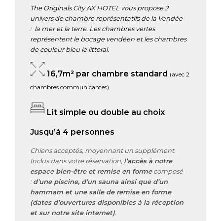
The Originals City AX HOTEL vous propose 2
Chambre Accès PMR
univers de chambre représentatifs de la Vendée
: la mer et la terre. Les chambres vertes
Activités Aux Alentours
représentent le bocage vendéen et les chambres
FAQ
de couleur bleu le littoral.
Contact
16,7m² par chambre standard
(avec 2
chambres communicantes)
Nos Services
Lit simple ou double au choix
Restaurant Et Petit-Déjeuner
Jusqu’à 4 personnes
Chiens acceptés, moyennant un supplément.
Inclus dans votre réservation,
l’accès à notre
espace bien-être et remise en forme
composé
:
d’une piscine, d’un sauna ainsi que d’un
hammam et une salle de remise en forme
(dates d’ouvertures disponibles à la réception
et sur notre site internet)
.
FR