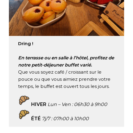
Chambre Accès PMR
Activités Aux Alentours
FAQ
Contact
Dring !
En terrasse ou en salle à l’hôtel, profitez de
Nos Services
notre petit-déjeuner buffet varié.
Que vous soyez café / croissant sur le
Restaurant Et Petit-Déjeuner
pouce ou que vous aimiez prendre votre
temps, le buffet est ouvert tous les jours.
HIVER
Lun – Ven : 06h30 à 9h00
ÉTÉ
7j/7 : 07h00 à 10h00
FR