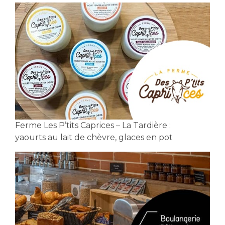
Ferme Les P’tits Caprices – La Tardière :
yaourts au lait de chèvre, glaces en pot