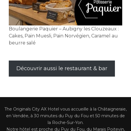
Boulangerie Paquier – Aubigny les Clouzeaux :
Cakes, Pain Muesli, Pain Norvégien, Caramel au
beurre salé
Découvrir aussi le restaurant & bar
The Originals City AX Hotel vous accueille à la Châtaigneraie,
en Vendée, à 30 minutes du Puy du Fou et 50 minutes de
la Roche-Sur-Yon.
Notre hôtel est proche du Puy du Fou, du Marais Poitevin,