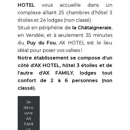
HOTEL
vous accueille dans un
Chambre Accès PMR
complexe alliant 25 chambres d’hôtel 3
Activités Aux Alentours
étoiles et 24 lodges (non classé).
Situé en périphérie de
la Châtaigneraie
,
FAQ
en Vendée, et à seulement 35 minutes
Contact
du
Puy du Fou
, AX HOTEL est le lieu
idéal pour poser vos valises !
Notre établissement se compose d’un
Nos Services
côté d’AX HOTEL, hôtel 3 étoiles et de
Restaurant Et Petit-Déjeuner
l’autre d’AX FAMILY, lodges tout
confort de 2 à 6 personnes (non
classé).
Je
déco
uvre
AX
FAMI
FR
LY