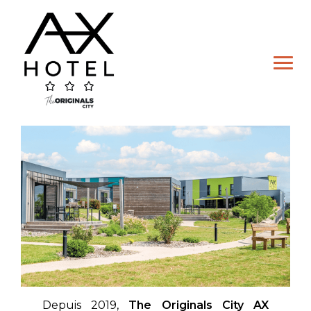
Skip
to
content
Hôtel
Chambre Double
Chambre Lits Jumeaux
Depuis 2019,
The Originals City AX
Chambre Familiale