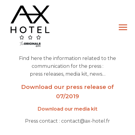
Skip
to
content
Find here the information related to the
communication for the press :
press releases, media kit, news…
Download our press release of
07/2019
Hotel
Download our media kit
Double Room
Press contact : contact@ax-hotel.fr
Twin Room
Family Room