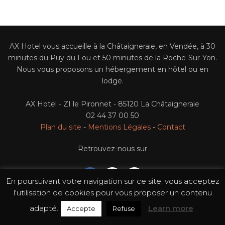
PMR Access Room
Activities
AX Hotel vous accueille à la Châtaigneraie, en Vendée, à 30
Contact Us
minutes du Puy du Fou et 50 minutes de la Roche-Sur-Yon.
Nous vous proposons un hébergement en hôtel ou en
lodge.
Catering
AX Hotel - ZI le Pironnet - 85120 La Châtaigneraie
Our Services
02 44 37 00 50
Plan du site
-
Mentions Légales
-
Contact
Seminar Space
Retrouvez-nous sur
Overnight Stay
En poursuivant votre navigation sur ce site, vous acceptez
l'utilisation de cookies pour vous proposer un contenu
adapté.
Learn more
Accepte
Refuse