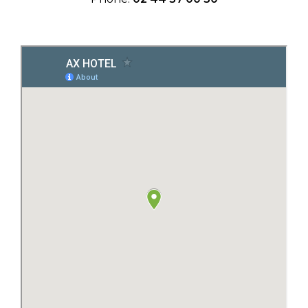
PMR Access Room
Activities
Contact Us
Catering
Our Services
Seminar Space
Overnight Stay