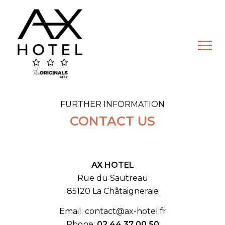
Skip
to
content
FURTHER INFORMATION
CONTACT US
AX HOTEL
Hotel
Rue du Sautreau
Double Room
85120 La Châtaigneraie
Twin Room
Email: contact@ax-hotel.fr
Family Room
Phone:
02 44 37 00 50