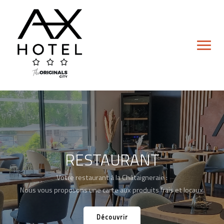
Skip
to
content
RESTAURANT
Hôtel
Votre restaurant à la Châtaigneraie :
Chambre Double
Nous vous proposons une carte aux produits frais et locaux.
Chambre Lits Jumeaux
Découvrir
Chambre Familiale