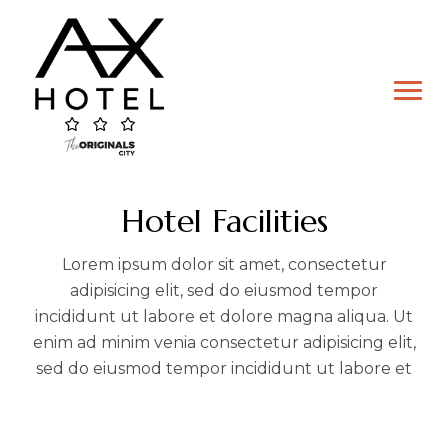
Skip
to
content
Hotel Facilities
Lorem ipsum dolor sit amet, consectetur
adipisicing elit, sed do eiusmod tempor
incididunt ut labore et dolore magna aliqua. Ut
enim ad minim venia consectetur adipisicing elit,
Hôtel
sed do eiusmod tempor incididunt ut labore et
Chambre Double
Chambre Lits Jumeaux
Chambre Familiale