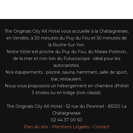
Chambre Accès PMR
Activités Aux Alentours
FAQ
The Originals City AX Hotel vous accueille à la Châtaigneraie,
en Vendée, à 30 minutes du Puy du Fou et 50 minutes de
Contact
la Roche-Sur-Yon.
Notre hôtel est proche du Puy du Fou, du Marais Poitevin,
de la mer et non loin du Futuroscope : idéal pour les
Nos Services
autocaristes.
Nos équipements : piscine, sauna, hammam, salle de sport,
Restaurant Et Petit-Déjeuner
bar, restaurant.
Nous vous proposons un hébergement en chambre d'hôtel
3 étoiles ou en lodge (non classé).
The Originals City AX Hotel - 52 rue du Pironnet - 85120 La
Châtaigneraie
02 44 37 00 50
Plan du site
-
Mentions Légales
-
Contact
FR