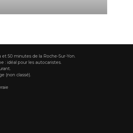
u et 50 minutes de la Roche-Sur-Yon.
 : idéal pour les autocaristes.
urant.
e (non classé).
eraie