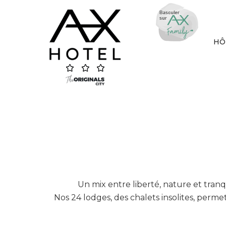
Skip
to
content
HÔ
Un mix entre liberté, nature et tran
Nos 24 lodges, des chalets insolites, per