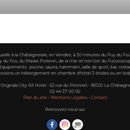
cueille à la Châtaigneraie, en Vendée, à 30 minutes du Puy du Fo
du Fou, du Marais Poitevin, de la mer et non loin du Futuroscope
quipements : piscine, sauna, hammam, salle de sport, bar, resta
osons un hébergement en chambre d'hôtel 3 étoiles ou en lodg
Originals City AX Hotel - 52 rue du Pironnet - 85120 La Châtaign
02 44 37 00 50
Plan du site
-
Mentions Légales
-
Contact
Retrouvez-nous sur