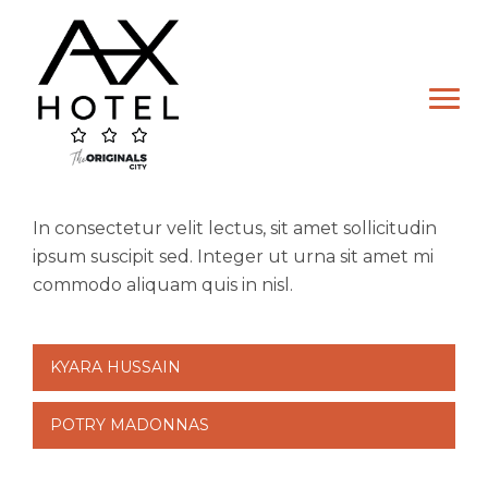
Skip
to
content
In consectetur velit lectus, sit amet sollicitudin
ipsum suscipit sed. Integer ut urna sit amet mi
commodo aliquam quis in nisl.
Post
KYARA HUSSAIN
Hôtel
navigation
Chambre Double
POTRY MADONNAS
Chambre Lits Jumeaux
Chambre Familiale