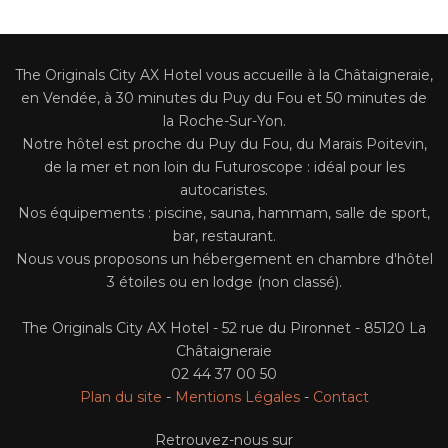
Chambre Accès PMR
Activités Aux Alentours
The Originals City AX Hotel vous accueille à la Châtaigneraie,
en Vendée, à 30 minutes du Puy du Fou et 50 minutes de
FAQ
la Roche-Sur-Yon.
Contact
Notre hôtel est proche du Puy du Fou, du Marais Poitevin,
de la mer et non loin du Futuroscope : idéal pour les
autocaristes.
Nos Services
Nos équipements : piscine, sauna, hammam, salle de sport,
bar, restaurant.
Restaurant Et Petit-Déjeuner
Nous vous proposons un hébergement en chambre d'hôtel
3 étoiles ou en lodge (non classé).
The Originals City AX Hotel - 52 rue du Pironnet - 85120 La
Châtaigneraie
02 44 37 00 50
Plan du site
-
Mentions Légales
-
Contact
Retrouvez-nous sur
FR