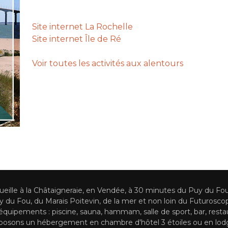
Site internet La Rochelle
Site internet Île de Ré
Voir toutes les activités aux alentours
cueille à la Châtaigneraie, en Vendée, à 30 minutes du Puy du Fo
du Fou, du Marais Poitevin, de la mer et non loin du Futuroscope
quipements : piscine, sauna, hammam, salle de sport, bar, resta
osons un hébergement en chambre d'hôtel 3 étoiles ou en lodg