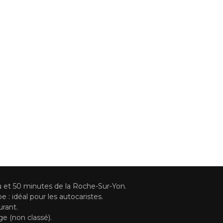
u et 50 minutes de la Roche-Sur-Yon.
 : idéal pour les autocaristes.
urant.
e (non classé).