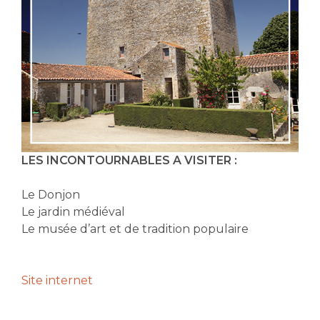
Chambre Accès PMR
Activités Aux Alentours
FAQ
Contact
Nos Services
LES INCONTOURNABLES A VISITER :
Restaurant Et Petit-Déjeuner
Le Donjon
Le jardin médiéval
Le musée d’art et de tradition populaire
Site internet
FR