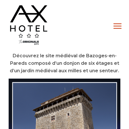
Skip
to
content
Découvrez le site médiéval de Bazoges-en-
Pareds composé d’un donjon de six étages et
d’un jardin médiéval aux milles et une senteur.
Hôtel
Chambre Double
Chambre Lits Jumeaux
Chambre Familiale